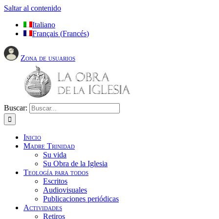
Saltar al contenido
Italiano
Français
(
Francés
)
Zona de usuarios
Buscar:
Inicio
Madre Trinidad
Su vida
Su Obra de la Iglesia
Teología para todos
Escritos
Audiovisuales
Publicaciones periódicas
Actividades
Retiros