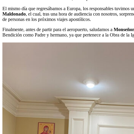
El mismo día que regresábamos a Europa, los responsables tuvimos un
Maldonado
, el cual, tras una hora de audiencia con nosotros, sorpren
de personas en los próximos viajes apostólicos.
Finalmente, antes de partir para el aeropuerto, saludamos a
Monseñor
Bendición como Padre y hermano, ya que pertenece a la Obra de la Igl