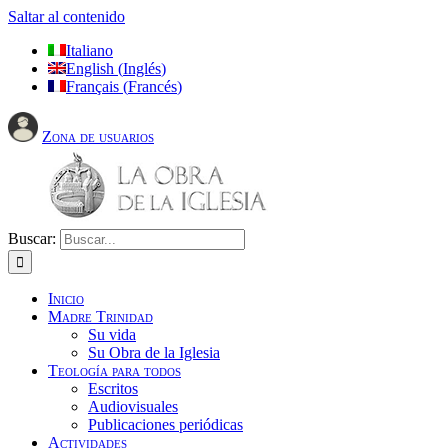
Saltar al contenido
Italiano
English
(
Inglés
)
Français
(
Francés
)
Zona de usuarios
Buscar:
Inicio
Madre Trinidad
Su vida
Su Obra de la Iglesia
Teología para todos
Escritos
Audiovisuales
Publicaciones periódicas
Actividades