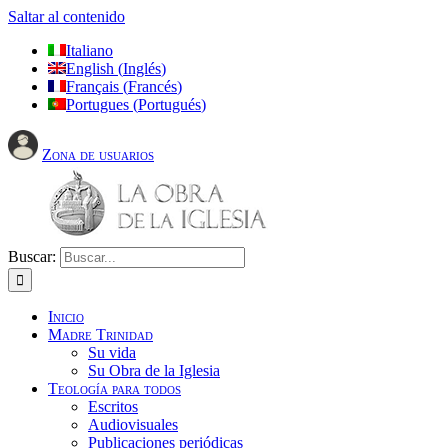
Saltar al contenido
Italiano
English
(
Inglés
)
Français
(
Francés
)
Portugues
(
Portugués
)
Zona de usuarios
Buscar:
Inicio
Madre Trinidad
Su vida
Su Obra de la Iglesia
Teología para todos
Escritos
Audiovisuales
Publicaciones periódicas