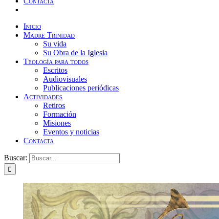
Contacta
Inicio
Madre Trinidad
Su vida
Su Obra de la Iglesia
Teología para todos
Escritos
Audiovisuales
Publicaciones periódicas
Actividades
Retiros
Formación
Misiones
Eventos y noticias
Contacta
Buscar: