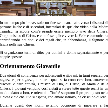
In un tempo più breve, solo un fine settimana, attraverso i discorsi d
persone laiche e di sacerdoti, intercalati da qualche video della Madr
Trinidad, si scopre com’è grande essere membro vivo della Chiesa
Corpo mistico di Cristo, e com’è semplice vivere la Fede e comunicarl
approfittando dei doni e dei regali che, in abbondanza, il Signore c
lascia nella sua Chiesa.
Si organizzano turni di ritiro per uomini e donne separatamente e pe
coppie sposate.
Orientamento Giovanile
Due giorni di convivenza per adolescenti e giovani, in turni separati pe
ragazzi e per ragazze, durante i quali si fa conoscere loro, attravers
discorsi e altre attività, i misteri di Dio, di Cristo, di Maria e dell
Chiesa; i giovani vengono così aiutati a vivere tutte queste realtà in u
modo adatto a loro, e orientati affinché scoprano il proprio posto nell
Chiesa e ciò che Dio si aspetta, con amore infinito, da ciascuno di loro.
Durante questi due giorni avranno occasione di imparare a fa