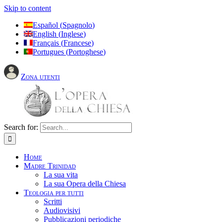
Skip to content
Español
(
Spagnolo
)
English
(
Inglese
)
Français
(
Francese
)
Portugues
(
Portoghese
)
Zona utenti
Search for:
Home
Madre Trinidad
La sua vita
La sua Opera della Chiesa
Teologia per tutti
Scritti
Audiovisivi
Pubblicazioni periodiche