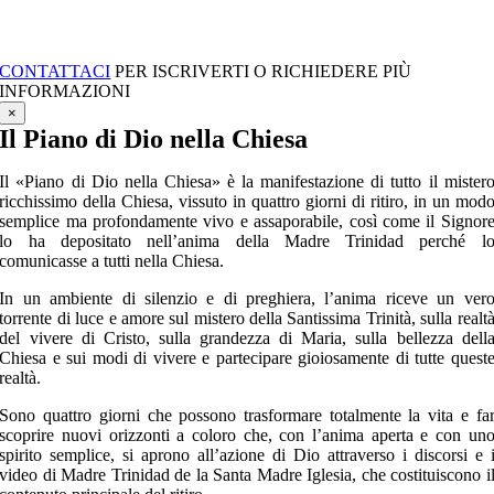
CONTATTACI
PER ISCRIVERTI O RICHIEDERE PIÙ
INFORMAZIONI
×
Il Piano di Dio nella Chiesa
Il «Piano di Dio nella Chiesa» è la manifestazione di tutto il mister
ricchissimo della Chiesa, vissuto in quattro giorni di ritiro, in un mod
semplice ma profondamente vivo e assaporabile, così come il Signor
lo ha depositato nell’anima della Madre Trinidad perché l
comunicasse a tutti nella Chiesa.
In un ambiente di silenzio e di preghiera, l’anima riceve un ver
torrente di luce e amore sul mistero della Santissima Trinità, sulla realt
del vivere di Cristo, sulla grandezza di Maria, sulla bellezza dell
Chiesa e sui modi di vivere e partecipare gioiosamente di tutte quest
realtà.
Sono quattro giorni che possono trasformare totalmente la vita e fa
scoprire nuovi orizzonti a coloro che, con l’anima aperta e con un
spirito semplice, si aprono all’azione di Dio attraverso i discorsi e 
video di Madre Trinidad de la Santa Madre Iglesia, che costituiscono i