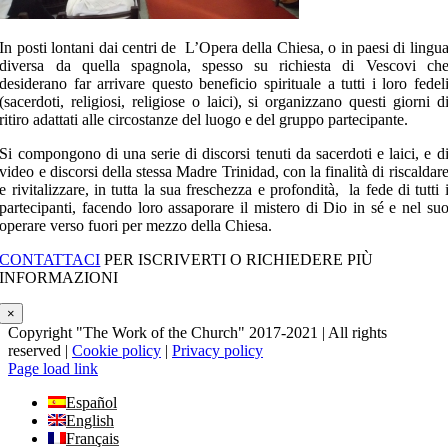
In posti lontani dai centri de L’Opera della Chiesa, o in paesi di lingu
diversa da quella spagnola, spesso su richiesta di Vescovi ch
desiderano far arrivare questo beneficio spirituale a tutti i loro fedel
(sacerdoti, religiosi, religiose o laici), si organizzano questi giorni d
ritiro adattati alle circostanze del luogo e del gruppo partecipante.
Si compongono di una serie di discorsi tenuti da sacerdoti e laici, e d
video e discorsi della stessa Madre Trinidad, con la finalità di riscaldar
e rivitalizzare, in tutta la sua freschezza e profondità, la fede di tutti 
partecipanti, facendo loro assaporare il mistero di Dio in sé e nel su
operare verso fuori per mezzo della Chiesa.
CONTATTACI
PER ISCRIVERTI O RICHIEDERE PIÙ
INFORMAZIONI
×
Copyright "The Work of the Church" 2017-2021 | All rights
reserved |
Cookie policy
|
Privacy policy
Page load link
Español
English
Français