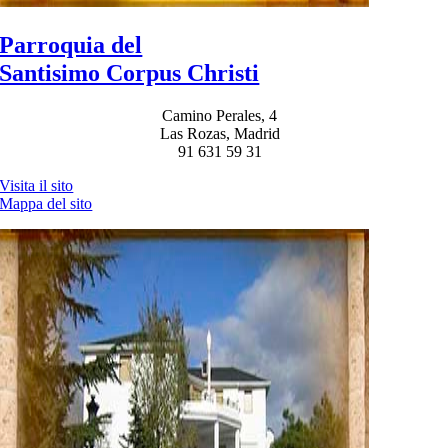
Parroquia del
Santisimo Corpus Christi
Camino Perales, 4
Las Rozas, Madrid
91 631 59 31
Visita il sito
Mappa del sito