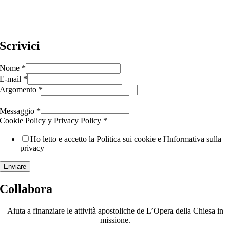
Scrivici
Nome
*
E-mail
*
Argomento
*
Messaggio
*
Cookie Policy y Privacy Policy
*
Ho letto e accetto la Politica sui cookie e l'Informativa sulla
privacy
Enviare
Collabora
Aiuta a finanziare le attività apostoliche de L’Opera della Chiesa in
missione.