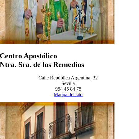
Centro Apostólico
Ntra. Sra. de los Remedios
Calle República Argentina, 32
Sevilla
954 45 84 75
Mappa del sito