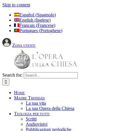
Skip to content
Español
(
Spagnolo
)
English
(
Inglese
)
Français
(
Francese
)
Portugues
(
Portoghese
)
Zona utenti
Search for:
Home
Madre Trinidad
La sua vita
La sua Opera della Chiesa
Teologia per tutti
Scritti
Audiovisivi
Pubblicazioni periodiche