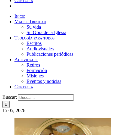
Contacta
Inicio
Madre Trinidad
Su vida
Su Obra de la Iglesia
Teología para todos
Escritos
Audiovisuales
Publicaciones periódicas
Actividades
Retiros
Formación
Misiones
Eventos y noticias
Contacta
Buscar:
15
05, 2026