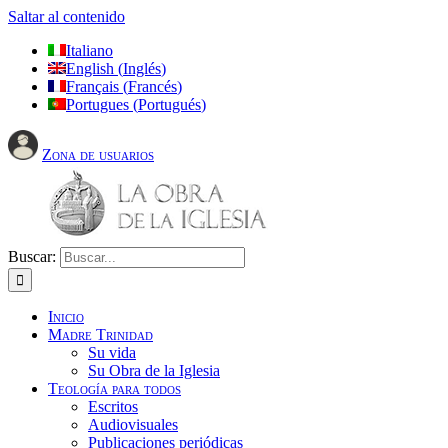
Saltar al contenido
Italiano
English
(
Inglés
)
Français
(
Francés
)
Portugues
(
Portugués
)
Zona de usuarios
Buscar:
Inicio
Madre Trinidad
Su vida
Su Obra de la Iglesia
Teología para todos
Escritos
Audiovisuales
Publicaciones periódicas